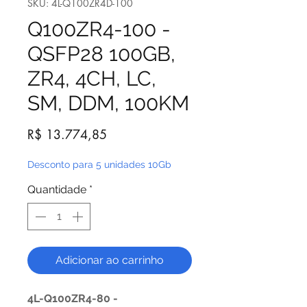
SKU: 4L-Q100ZR4D-100
Q100ZR4-100 -
QSFP28 100GB,
ZR4, 4CH, LC,
SM, DDM, 100KM
Preço
R$ 13.774,85
Desconto para 5 unidades 10Gb
Quantidade
*
Adicionar ao carrinho
4L-Q100ZR4-80 -