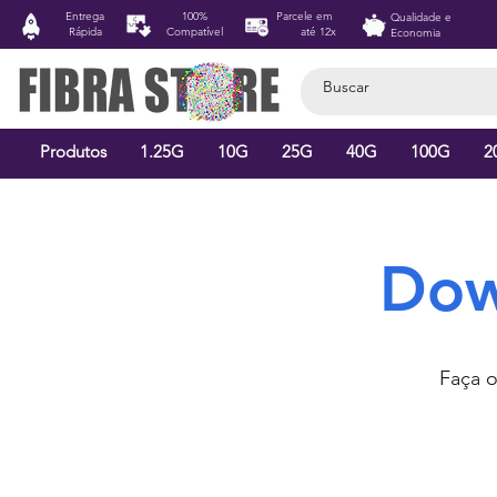
Entrega
100%
Parcele em
Qualidade e
Rápida
Compatível
até 12x
Economia
Produtos
1.25G
10G
25G
40G
100G
2
Dow
Faça 