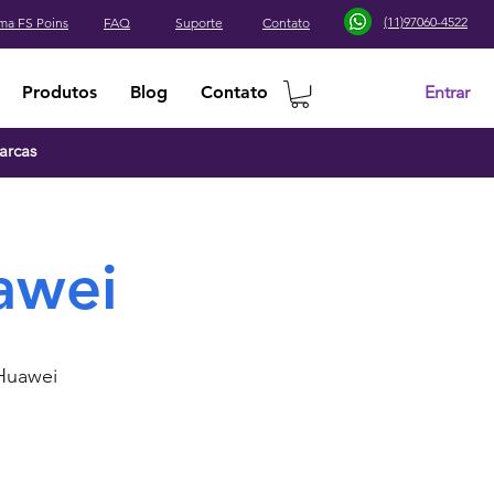
(11)97060-4522
ma FS Poins
FAQ
Suporte
Contato
Entrar
Produtos
Blog
Contato
arcas
awei
Huawei