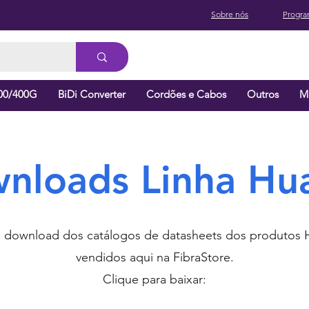
Sobre nós
Progra
00/400G
BiDi Converter
Cordões e Cabos
Outros
M
nloads Linha Hu
o download dos catálogos de datasheets dos produtos 
vendidos aqui na FibraStore.
Clique para baixar: