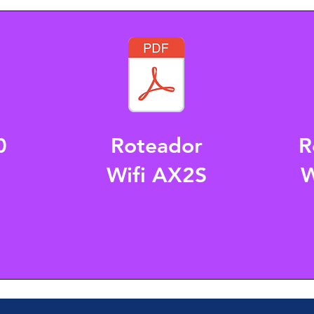
0
Roteador
R
Wifi AX2S
W