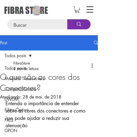
Post
Todos posts
FibraStore
Todos posts
2 min de leitura
O que são as cores dos
Módulos Transceivers
Conectores?
Compatibilidade
Atualizado:
28 de mai. de 2018
DWDM
Entenda a importância de entender 
Fibra Óptica
sobre as cores dos conectores e como 
isso pode ajudar a reduzir sua 
FAQ
atenuação
GPON