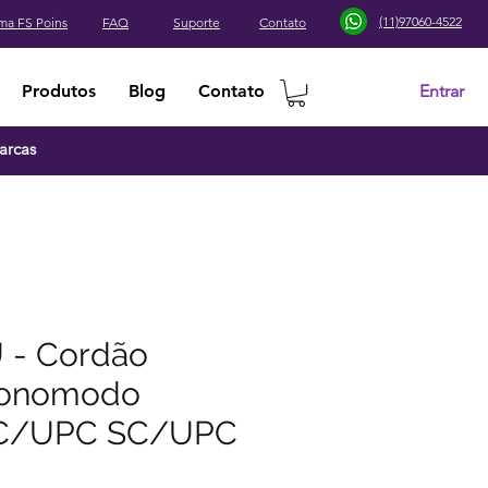
(11)97060-4522
ma FS Poins
FAQ
Suporte
Contato
Entrar
Produtos
Blog
Contato
arcas
 - Cordão
Monomodo
LC/UPC SC/UPC