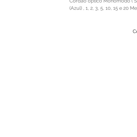
Cordão óptico Monomodo ( SM
(Azul) , 1, 2, 3, 5, 10, 15 e 20 M
C