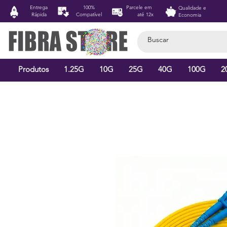
Entrega
100%
Parcele em
Qualidade e
Rápida
Compatível
até 12x
Economia
Produtos
1.25G
10G
25G
40G
100G
2