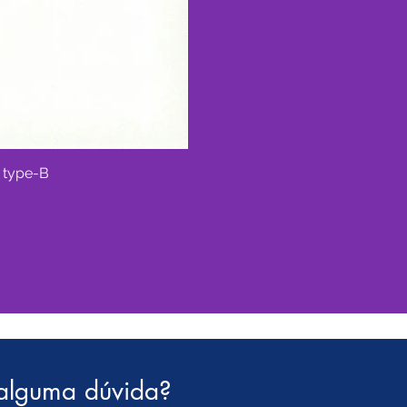
 type-B
PSSLA
alguma dúvida?