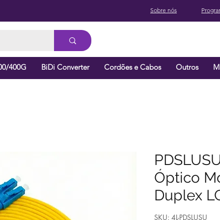
Sobre nós
Progra
00/400G
BiDi Converter
Cordões e Cabos
Outros
M
PDSLUSU
Óptico 
Duplex 
SKU: 4L-PDSLUSU