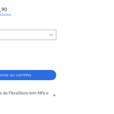
Preço
,90
promocional
nidades
ionar ao carrinho
s da FibraStore tem NFe e