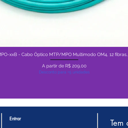
PO-xxB - Cabo Óptico MTP/MPO Multimodo OM4, 12 fibras,
Visualização rápida
Preço promocional
A partir de
R$ 209,00
Desconto para +5 unidades
Entrar
Tem 