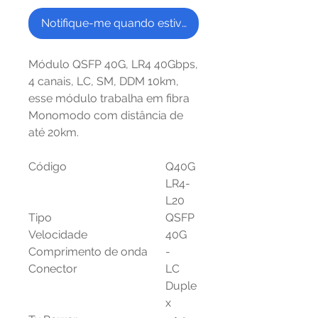
Notifique-me quando estiver disponível
Módulo QSFP 40G, LR4 40Gbps,
4 canais, LC, SM, DDM 10km,
esse módulo trabalha em fibra
Monomodo com distância de
até 20km.
Código
Q40G
LR4-
L20
Tipo
QSFP
Velocidade
40G
Comprimento de onda
-
Conector
LC
Duple
x