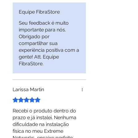
HPE. Virei cliente fiel, com
certeza!
Equipe FibraStore
Seu feedback é muito
importante para nós.
Obrigado por
compartilhar sua
experiência positiva com a
gente! Att. Equipe
FibraStore.
Larissa Martin
Rated 5 out of 5 stars.
Recebi o produto dentro do
prazo e já instalei. Nenhuma
dificuldade na instalação
física no meu Extreme
Networks, encaixe perfeito.