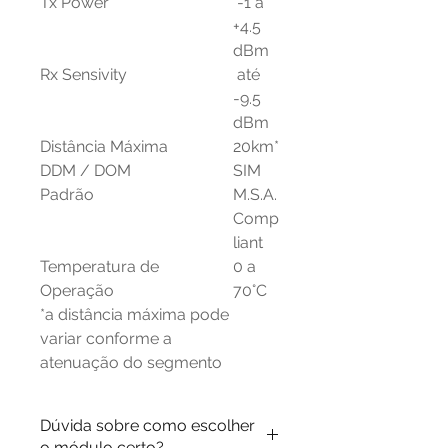
Tx Power
-1 a
+4.5
dBm
Rx Sensivity
até
-9.5
dBm
Distância Máxima
20km*
DDM / DOM
SIM
Padrão
M.S.A.
Comp
liant
Temperatura de
0 a
Operação
70°C
*a distância máxima pode
variar conforme a
atenuação do segmento
Dúvida sobre como escolher
o módulo certo?