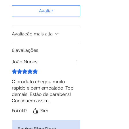
sinal depende muito da
Avaliar
qualidade da sua fibra e não do
módulo. Preparamos uma
matéria para lhe ajudar a
Avaliação mais alta
calcular a potência necessária
para vencer determinada
distância na sua fibra. Para
8 avaliações
conhecer,
clique aqui
.
João Nunes
Rated 5 out of 5 stars.
O produto chegou muito
rápido e bem embalado. Top
demais! Estão de parabéns!
Continuem assim.
Foi útil?
Sim
Equipe FibraStore