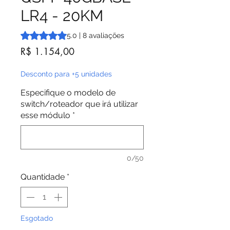
LR4 - 20KM
A classificação é 5.0 de 5 estrelas com base em 8 avalia
5.0 | 8 avaliações
Preço
R$ 1.154,00
Desconto para +5 unidades
Especifique o modelo de
switch/roteador que irá utilizar
esse módulo
*
0/50
Quantidade
*
Esgotado