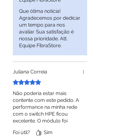
Que ótima notícia!
Agradecemos por dedicar
um tempo para nos
avaliar. Sua satisfação é
nossa prioridade. Att.
Equipe FibraStore.
Juliana Correia
Rated 5 out of 5 stars.
Não poderia estar mais
contente com este pedido. A
performance na minha rede
com o switch HPE ficou
excelente. O módulo foi
reconhecido imediatamente
Foi útil?
Sim
pelo sistema operacional do