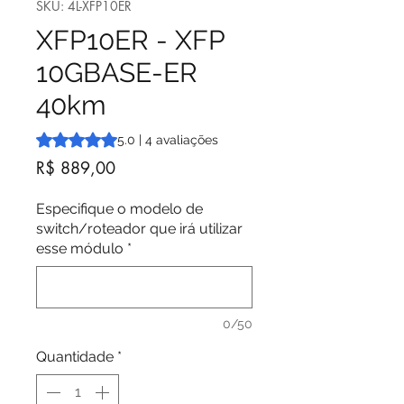
SKU: 4L-XFP10ER
XFP10ER - XFP
10GBASE-ER
40km
A classificação é 5.0 de 5 estrelas com base em 4 avalia
5.0 | 4 avaliações
Preço
R$ 889,00
Especifique o modelo de
switch/roteador que irá utilizar
esse módulo
*
0/50
Quantidade
*