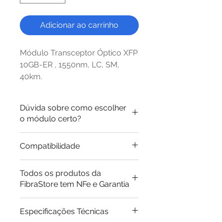
Adicionar ao carrinho
Módulo Transceptor Óptico XFP
10GB-ER , 1550nm, LC, SM,
40km.
Dúvida sobre como escolher
o módulo certo?
Está em dúvida sobre o
Compatibilidade
modelo que precisa?
Entendemos que as vezes pode
Trabalhamos com módulos
Todos os produtos da
ser complicado escolher o
ópticos compatíveis com as
FibraStore tem NFe e Garantia
módulo certo para o seu caso.
principais marcas do mercado.
Por esse motivo criamos um
Veja abaixo alguns dos P/Ns
guia de compra para os
Especificações Técnicas
que são compatíveis com este
transceivers que você pode
ver