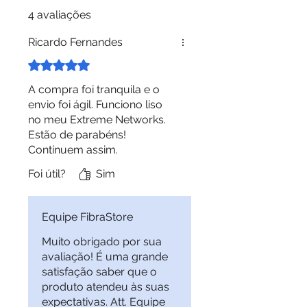
4 avaliações
0231A72X
Rx Sensivity
até
Ricardo Fernandes
Juniper EX-XFP-10GE-ER ,
-16dBm
QFX-XFP-10GE-ER , SRX-
Rated 5 out of 5 stars.
Distância
40km*
10GE-ER
A compra foi tranquila e o
Máxima
envio foi ágil. Funciono liso
Mikrotik
no meu Extreme Networks.
DDM / DOM
SIM
Estão de parabéns!
Planet
Continuem assim.
Padrão
M.S.A.
Ubiquiti
Compliant
Foi útil?
Sim
Zyxel
Temperatura de
0 a 70°C
Equipe FibraStore
Operação
Outros
Muito obrigado por sua
*a distância
avaliação! É uma grande
máxima pode
satisfação saber que o
Caso tenha alguma dúvida
variar conforme
produto atendeu às suas
sobre a compatibilidade, nos
a atenuação do
expectativas. Att. Equipe
contate pelo chat.