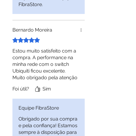
segmento
FibraStore.
Bernardo Moreira
Rated 5 out of 5 stars.
Estou muito satisfeito com a
compra. A performance na
minha rede com o switch
Ubiquiti ficou excelente.
Muito obrigado pela atenção
e pela qualidade.
Foi útil?
Sim
Equipe FibraStore
Obrigado por sua compra
e pela confiança! Estamos
sempre à disposição para