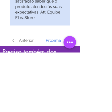
satisfação saber que o
produto atendeu às suas
expectativas. Att. Equipe
FibraStore.
Anterior
Próxima
Precisa também dos
cordões?
Aproveite para adicionar os cordões de fibra
para utilizar com seus módulos.