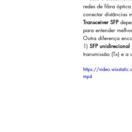
redes de fibra ópti
conectar distâncias 
Transceiver SFP 
depe
para entender melhor 
Outra diferença enc
1) 
SFP unidirecional
 
transmissão (Tx) e a 
https://video.wixst
mp4