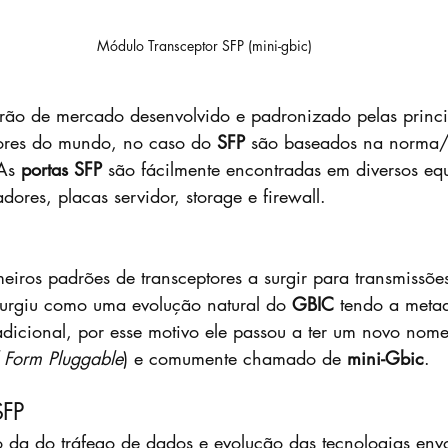
Módulo Transceptor SFP (mini-gbic)
dores do mundo, no caso do 
SFP 
são baseados na norma/
As 
portas SFP
 são fácilmente encontradas em diversos eq
dores, placas servidor, storage e firewall.
meiros padrões de transceptores a surgir para transmissõ
surgiu como uma evolução natural do 
GBIC 
tendo a meta
adicional, por esse motivo ele passou a ter um novo nome
 Form Pluggable
) e comumente chamado de 
mini-Gbic
.
SFP
 da do tráfego de dados e evolução das tecnologias envo