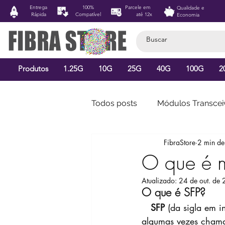
Entrega
100%
Parcele em
Qualidade e
Rápida
Compatível
até 12x
Economia
Produtos
1.25G
10G
25G
40G
100G
2
Todos posts
Módulos Transcei
FibraStore
2 min de 
Mercado Telecom
O que é m
Atualizado:
24 de out. de
O que é SFP?
   SFP
 (da sigla em i
algumas vezes chama