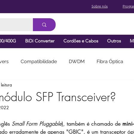
Sobre nós
Progra
00/400G
BiDi Converter
Cordões e Cabos
Outros
M
vers
Compatibilidade
DWDM
Fibra Óptica
leitura
ódulo SFP Transceiver?
 2022
nglês 
Small Form Pluggable
), também é chamado de 
mini
do erradamente de apenas "GBIC", é um transceptor ópti