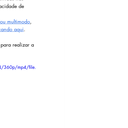
acidade de 
ou multimodo
, 
icando aqui
.  
para realizar a 
/360p/mp4/file.