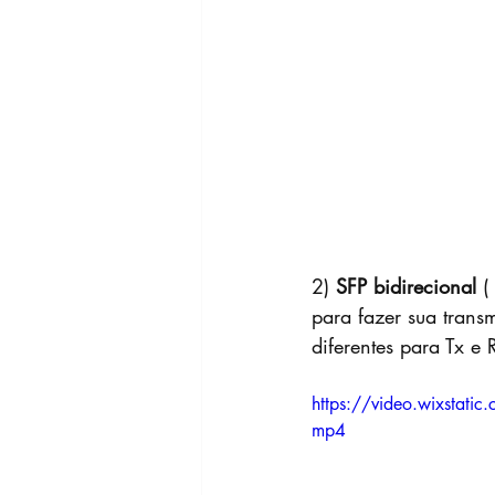
2) 
SFP bidirecional
 
para fazer sua transm
diferentes para Tx e 
https://video.wixst
mp4