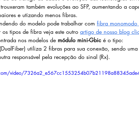
ca trouxeram também evoluções ao SFP, aumentando a cap
maiores e utizando menos fibras.
ndendo do modelo pode trabalhar com 
fibra monomodo 
os tipos de fibra veja este outro 
artigo de nosso blog cl
ontrada nos modelos de 
módulo mini-Gbic
 é o tipo:
(DualFiber) utiliza 2 fibras para sua conexão, sendo uma 
outra responsável pela recepção do sinal (Rx).
atic.com/video/7326a2_e567cc1553254b07b21198a88345ade4