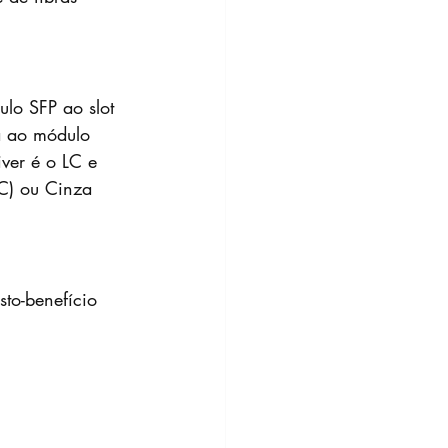
ulo SFP ao slot 
a ao módulo 
ver é o LC e 
C) ou Cinza 
to-benefício 