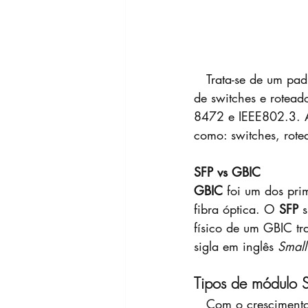
   Trata-se de um padrão de mercado desenvolvido e padronizado pelas principais empresas 
de switches e rotea
8472 e IEEE802.3. 
como: switches, rotea
SFP vs GBIC
GBIC 
foi um dos pri
fibra óptica. O 
SFP 
físico de um GBIC tr
sigla em inglês 
Small
Tipos de módulo 
Com o crescimento