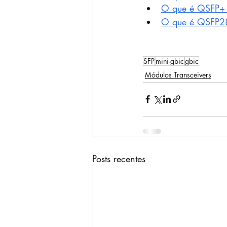
O que é QSFP+
O que é QSFP2
SFP
mini-gbic
gbic
Módulos Transceivers
Posts recentes