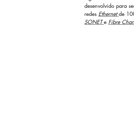
desenvolvido para s
redes 
Ethernet 
de 100
SONET 
e 
Fibre Chan