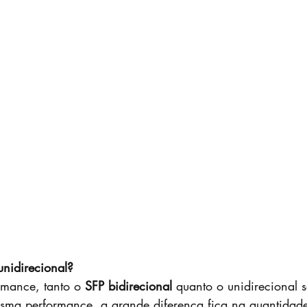
unidirecional?
mance, tanto o 
SFP bidirecional
 quanto o unidirecional s
ma performance, a grande diferença fica na quantidade