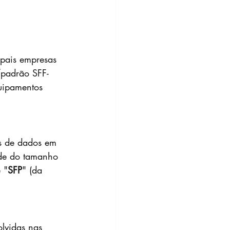
padrão SFF-
uipamentos 
es de dados em 
de do tamanho 
 "
SFP
" (da 
lvidas nas 