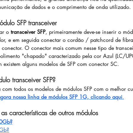
omunicação de dados e o comprimento de onda utilizado.
dulo SFP transceiver
ar o 
transceiver SFP
, primeiramente deve-se inserir o mód
or, e em seguida conectar o cordão / patchcord de fibr
e conector. O conector mais comum nesse tipo de transcei
polimento "chapado" caracterizado pela cor Azul (LC/UP
 existem alguns modelos de SFP com conector SC. 
ulo transceiver SFP?
a com todos os modelos de módulos SFP com o melhor cus
ora nossa linha de módulos SFP 1G, clicando aqui
.
 características de outros módulos
10Gb?
0Gb?