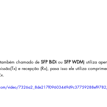
( também chamado de 
SFP BiDi
 ou 
SFP WDM
) utiliza ape
issão(Tx) e recepção (Rx), pasa isso ele utiliza comprim
Rx.
atic.com/video/7326a2_8de217f09603449d9c37759288ef9782