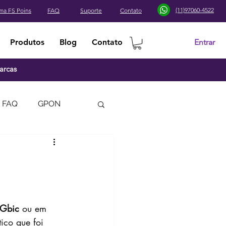
(11)97060-4522
ma FS Poins
FAQ
Suporte
Contato
Entrar
Produtos
Blog
Contato
arcas
FAQ
GPON
-Gbic
 ou em 
co que foi 