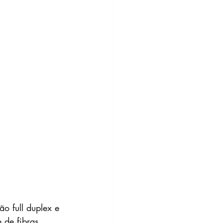
ão full duplex e 
 de fibras 