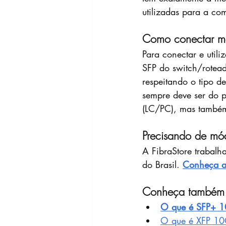
utilizadas para a c
Como conectar mó
Para conectar e utiliz
SFP do switch/rotead
respeitando o tipo d
sempre deve ser do 
(LC/PC), mas também
Precisando de mód
A FibraStore trabalh
do Brasil. 
Conheça ag
Conheça também as
O que é SFP+ 
O que é XFP 1